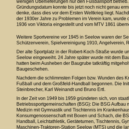
wenigen Überlieferungen nur den Fußballsport betrieb.
Gründungsdatum konnte bis jetzt noch nicht genau ermit
denke, dass dies vor dem Ersten Weltkrieg liegt. Nachd
der 1930er Jahre zu Problemen im Verein kam, wurde d
1936 von Viktoria eingestellt und vom MTV 1861 übe
Weitere Sportvereine vor 1945 in Seelow waren der Sege
Schützenverein, Spielvereinigung 1910, Angelverein, R
Der alte Sportplatz in der Robert-Koch-Straße wurde um
Seelow eingeweiht. 24 Jahre später wurde mit dem B
hatten beim Ausheben der Baugrube tatkräftig mitgehol
Baugeschehen. 
Nachdem die schlimmsten Folgen bzw. Wunden des Kri
Fußball und dem Großfeld-Handball begonnen. Die Init
Steinbrecher, Karl Weinandt und Bruno Ertl.
In der Zeit von 1949 bis 1959 gründeten sich, von staatl
Betriebssportgemeinschaften (BSG): Die BSG Aufbau mi
Medizin mit Gymnastik und Tischtennis im Krankenhau
Konsumgenossenschaft mit Boxen und Schach, die BSG E
Handball, Leichtathletik, Geräteturnen, Tischtennis, Gy
Maschinen-Traktoren-Station Seelow (MTS) und die landw